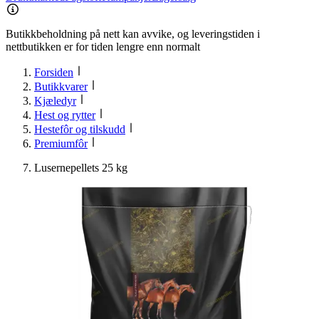
Butikkbeholdning på nett kan avvike, og leveringstiden i
nettbutikken er for tiden lengre enn normalt
Forsiden
Butikkvarer
Kjæledyr
Hest og rytter
Hestefôr og tilskudd
Premiumfôr
Lusernepellets 25 kg