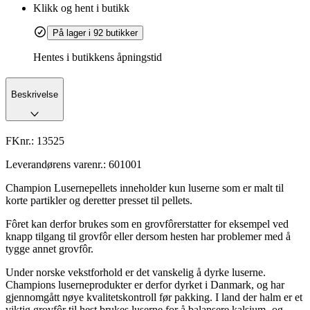
Klikk og hent i butikk
På lager i 92 butikker
Hentes i butikkens åpningstid
Beskrivelse
FKnr.:
13525
Leverandørens varenr.:
601001
Champion Lusernepellets inneholder kun luserne som er malt til
korte partikler og deretter presset til pellets.
Fôret kan derfor brukes som en grovfôrerstatter for eksempel ved
knapp tilgang til grovfôr eller dersom hesten har problemer med å
tygge annet grovfôr.
Under norske vekstforhold er det vanskelig å dyrke luserne.
Champions luserneprodukter er derfor dyrket i Danmark, og har
gjennomgått nøye kvalitetskontroll før pakking. I land der halm er et
viktig grovfôr til hest brukes luserne for å balansere kalsium- og