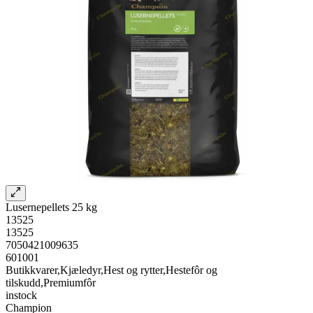
Lusernepellets 25 kg
13525
13525
7050421009635
601001
Butikkvarer,Kjæledyr,Hest og rytter,Hestefôr og
tilskudd,Premiumfôr
instock
Champion