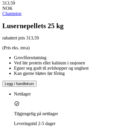
313.59
NOK
Champion
Lusernepellets 25 kg
rabattert pris
313,59
(Pris eks. mva)
Grovfôresrtatning
Ved lite protein eller kalsium i rasjonen
Egner seg godt til avlshopper og unghest
Kan gjerne bløtes før fôring
Legg i handlekurv
Nettlager
Tilgjengelig på nettlager
Leveringstid
2-5 dager