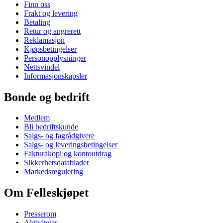
Finn oss
Frakt og levering
Betaling
Retur og angrerett
Reklamasjon
Kjøpsbetingelser
Personopplysninger
Nettsvindel
Informasjonskapsler
Bonde og bedrift
Medlem
Bli bedriftskunde
Salgs- og fagrådgivere
Salgs- og leveringsbetingelser
Fakturakopi og kontoutdrag
Sikkerhetsdatablader
Markedsregulering
Om Felleskjøpet
Presserom
Aktiviteter