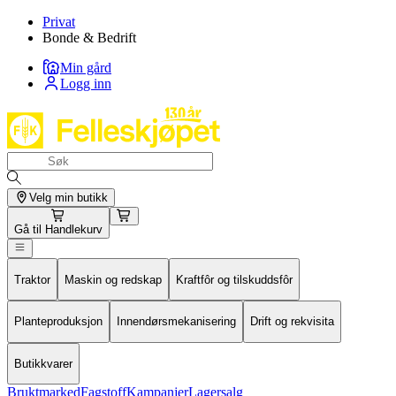
Privat
Bonde & Bedrift
Min gård
Logg inn
Velg min butikk
Gå til
Handlekurv
Traktor
Maskin og redskap
Kraftfôr og tilskuddsfôr
Planteproduksjon
Innendørsmekanisering
Drift og rekvisita
Butikkvarer
Bruktmarked
Fagstoff
Kampanjer
Lagersalg