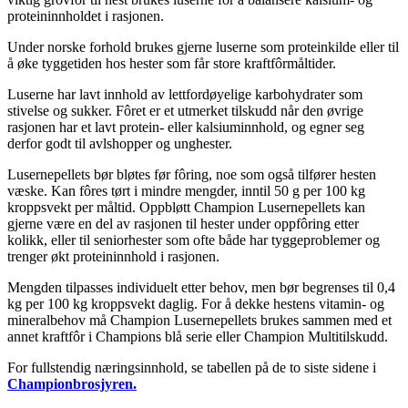
proteininnholdet i rasjonen.
Under norske forhold brukes gjerne luserne som proteinkilde eller til
å øke tyggetiden hos hester som får store kraftfôrmåltider.
Luserne har lavt innhold av lettfordøyelige karbohydrater som
stivelse og sukker. Fôret er et utmerket tilskudd når den øvrige
rasjonen har et lavt protein- eller kalsiuminnhold, og egner seg
derfor godt til avlshopper og unghester.
Lusernepellets bør bløtes før fôring, noe som også tilfører hesten
væske. Kan fôres tørt i mindre mengder, inntil 50 g per 100 kg
kroppsvekt per måltid. Oppbløtt Champion Lusernepellets kan
gjerne være en del av rasjonen til hester under oppfôring etter
kolikk, eller til seniorhester som ofte både har tyggeproblemer og
trenger økt proteininnhold i rasjonen.
Mengden tilpasses individuelt etter behov, men bør begrenses til 0,4
kg per 100 kg kroppsvekt daglig. For å dekke hestens vitamin- og
mineralbehov må Champion Lusernepellets brukes sammen med et
annet kraftfôr i Champions blå serie eller Champion Multitilskudd.
For fullstendig næringsinnhold, se tabellen på de to siste sidene i
Championbrosjyren.