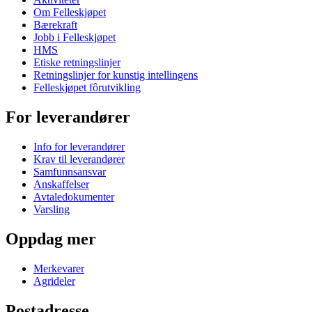
Om Felleskjøpet
Bærekraft
Jobb i Felleskjøpet
HMS
Etiske retningslinjer
Retningslinjer for kunstig intellingens
Felleskjøpet fôrutvikling
For leverandører
Info for leverandører
Krav til leverandører
Samfunnsansvar
Anskaffelser
Avtaledokumenter
Varsling
Oppdag mer
Merkevarer
Agrideler
Postadresse