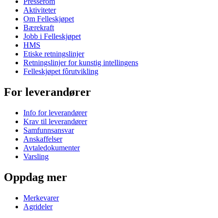
Presserom
Aktiviteter
Om Felleskjøpet
Bærekraft
Jobb i Felleskjøpet
HMS
Etiske retningslinjer
Retningslinjer for kunstig intellingens
Felleskjøpet fôrutvikling
For leverandører
Info for leverandører
Krav til leverandører
Samfunnsansvar
Anskaffelser
Avtaledokumenter
Varsling
Oppdag mer
Merkevarer
Agrideler