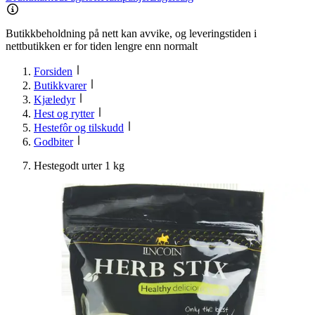
Butikkbeholdning på nett kan avvike, og leveringstiden i
nettbutikken er for tiden lengre enn normalt
Forsiden
Butikkvarer
Kjæledyr
Hest og rytter
Hestefôr og tilskudd
Godbiter
Hestegodt urter 1 kg