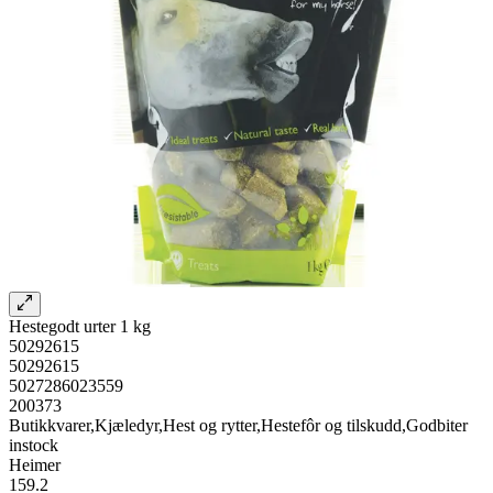
Hestegodt urter 1 kg
50292615
50292615
5027286023559
200373
Butikkvarer,Kjæledyr,Hest og rytter,Hestefôr og tilskudd,Godbiter
instock
Heimer
159.2