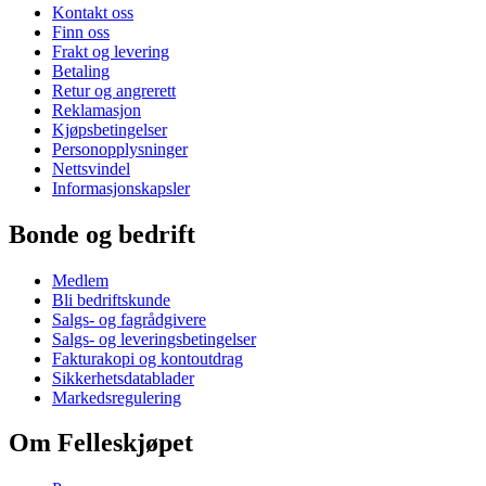
Kontakt oss
Finn oss
Frakt og levering
Betaling
Retur og angrerett
Reklamasjon
Kjøpsbetingelser
Personopplysninger
Nettsvindel
Informasjonskapsler
Bonde og bedrift
Medlem
Bli bedriftskunde
Salgs- og fagrådgivere
Salgs- og leveringsbetingelser
Fakturakopi og kontoutdrag
Sikkerhetsdatablader
Markedsregulering
Om Felleskjøpet