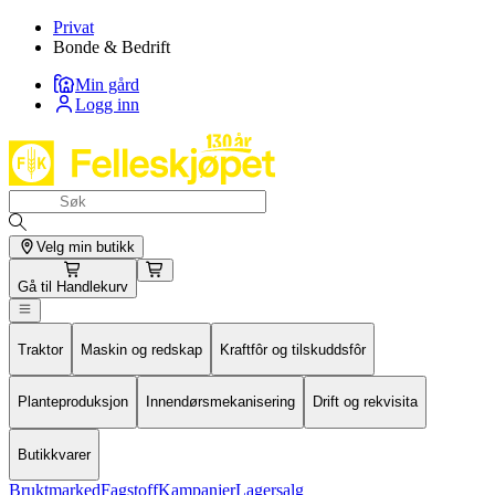
Privat
Bonde & Bedrift
Min gård
Logg inn
Velg min butikk
Gå til
Handlekurv
Traktor
Maskin og redskap
Kraftfôr og tilskuddsfôr
Planteproduksjon
Innendørsmekanisering
Drift og rekvisita
Butikkvarer
Bruktmarked
Fagstoff
Kampanjer
Lagersalg