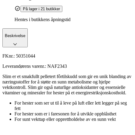
På lager i 21 butikker
Hentes i butikkens åpningstid
Beskrivelse
FKnr.:
50351044
Leverandørens varenr.:
NAF2343
Slim er et smakfullt pelletert fôrtilskudd som gir en unik blanding av
næringsstoffer for å støtte en sunn metabolisme og hjelpe
vektkontroll. Slim gir også naturlige antioksidanter og essensielle
vitaminer og mineraler for hester på et energirestriksjonskosthold.
For hester som ser ut til å leve på luft eller lett legger på seg
fett
For hester som er i faresonen for å utvikle oppblåsthet
For sunt vekttap eller opprettholdelse av en sunn vekt