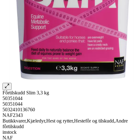
Fôrtilskudd Slim 3,3 kg
50351044
50351044
5032410136760
NAF2343
Butikkvarer,Kjæledyr,Hest og rytter,Hestefôr og tilskudd,Andre
fôrtilskudd
instock
NAF