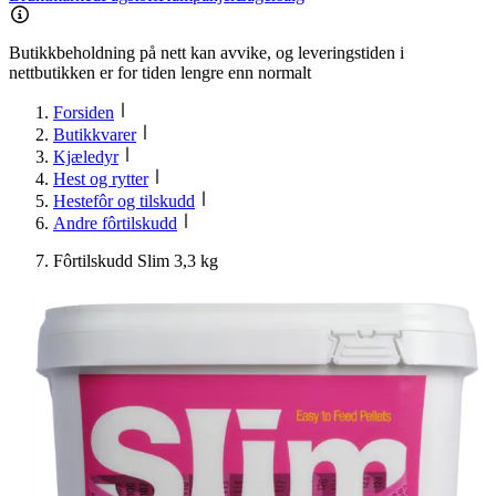
Butikkbeholdning på nett kan avvike, og leveringstiden i
nettbutikken er for tiden lengre enn normalt
Forsiden
Butikkvarer
Kjæledyr
Hest og rytter
Hestefôr og tilskudd
Andre fôrtilskudd
Fôrtilskudd Slim 3,3 kg