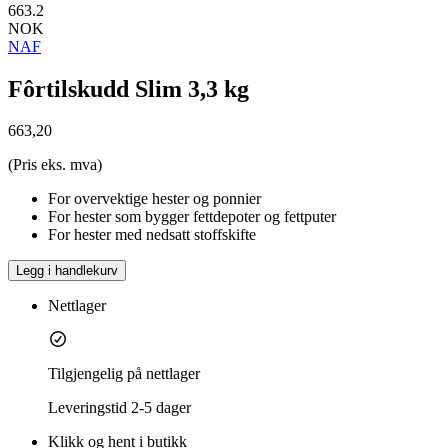
663.2
NOK
NAF
Fôrtilskudd Slim 3,3 kg
663,20
(Pris eks. mva)
For overvektige hester og ponnier
For hester som bygger fettdepoter og fettputer
For hester med nedsatt stoffskifte
Legg i handlekurv
Nettlager
Tilgjengelig på nettlager
Leveringstid
2-5 dager
Klikk og hent i butikk