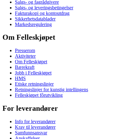
Salgs- og fagrådgivere
Salgs- og leveringsbetingelser
Fakturakopi og kontoutdrag
Sikkerhetsdatablader
Markedsregulering
Om Felleskjøpet
Presserom
Aktiviteter
Om Felleskjøpet
Bærekraft
Jobb i Felleskjøpet
HMS
Etiske retningslinjer
Retningslinjer for kunstig intellingens
Felleskjøpet fôrutvikling
For leverandører
Info for leverandører
Krav til leverandører
Samfunnsansvar
Anskaffelser