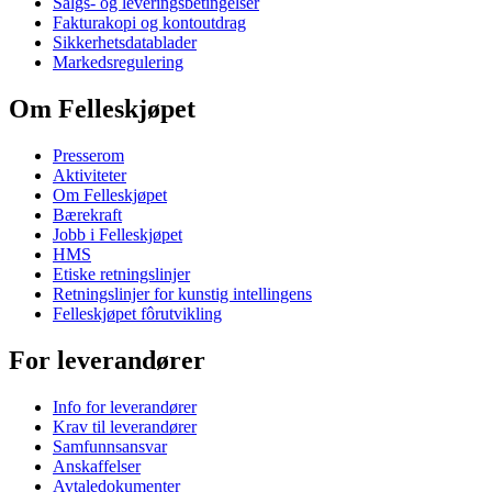
Salgs- og leveringsbetingelser
Fakturakopi og kontoutdrag
Sikkerhetsdatablader
Markedsregulering
Om Felleskjøpet
Presserom
Aktiviteter
Om Felleskjøpet
Bærekraft
Jobb i Felleskjøpet
HMS
Etiske retningslinjer
Retningslinjer for kunstig intellingens
Felleskjøpet fôrutvikling
For leverandører
Info for leverandører
Krav til leverandører
Samfunnsansvar
Anskaffelser
Avtaledokumenter