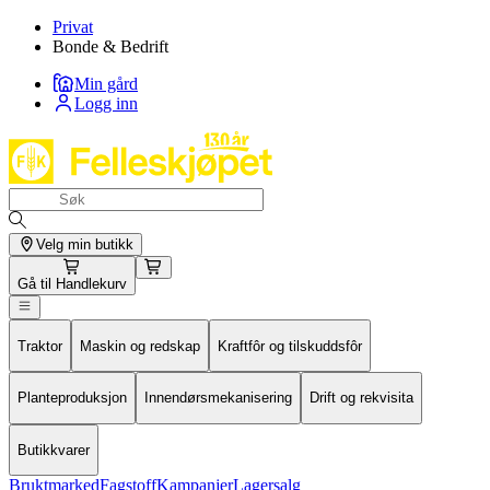
Privat
Bonde & Bedrift
Min gård
Logg inn
Velg min butikk
Gå til
Handlekurv
Traktor
Maskin og redskap
Kraftfôr og tilskuddsfôr
Planteproduksjon
Innendørsmekanisering
Drift og rekvisita
Butikkvarer
Bruktmarked
Fagstoff
Kampanjer
Lagersalg