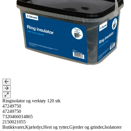
Ringisolator og verktøy 120 stk
47249750
47249750
7320466014865
2150021055
Butikkvarer,Kjæledyr,Hest og rytter,Gjerder og grinder,Isolatorer