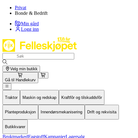
Privat
Bonde & Bedrift
Min gård
Logg inn
Velg min butikk
Gå til
Handlekurv
Traktor
Maskin og redskap
Kraftfôr og tilskuddsfôr
Planteproduksjon
Innendørsmekanisering
Drift og rekvisita
Butikkvarer
Bruktmarked
Fagstoff
Kampanjer
Lagersalg