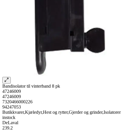
Bandisolator til vinterband 8 pk
47246009
47246009
7320466000226
94247053
Butikkvarer,Kjæledyr,Hest og rytter,Gjerder og grinder,Isolatorer
instock
DeLaval
239.2