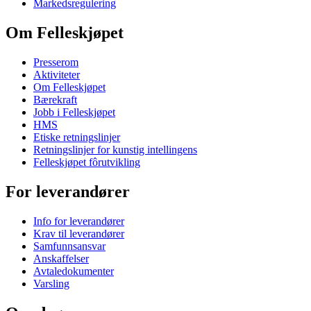
Markedsregulering
Om Felleskjøpet
Presserom
Aktiviteter
Om Felleskjøpet
Bærekraft
Jobb i Felleskjøpet
HMS
Etiske retningslinjer
Retningslinjer for kunstig intellingens
Felleskjøpet fôrutvikling
For leverandører
Info for leverandører
Krav til leverandører
Samfunnsansvar
Anskaffelser
Avtaledokumenter
Varsling