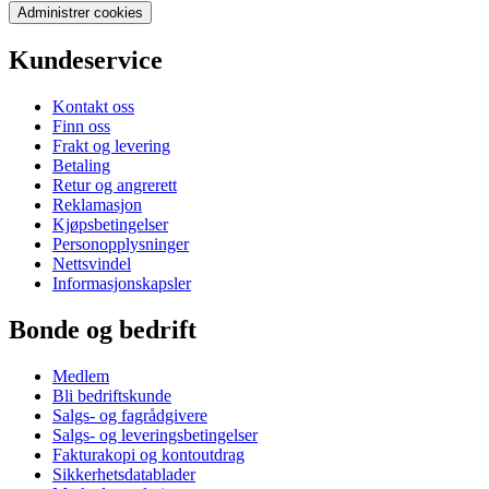
Administrer cookies
Kundeservice
Kontakt oss
Finn oss
Frakt og levering
Betaling
Retur og angrerett
Reklamasjon
Kjøpsbetingelser
Personopplysninger
Nettsvindel
Informasjonskapsler
Bonde og bedrift
Medlem
Bli bedriftskunde
Salgs- og fagrådgivere
Salgs- og leveringsbetingelser
Fakturakopi og kontoutdrag
Sikkerhetsdatablader