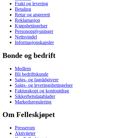
Frakt og levering
Betaling
Retur og angrerett
Reklamasjon
Kjøpsbetingelser
Personopplysninger
Nettsvindel
Informasjonskapsler
Bonde og bedrift
Medlem
Bli bedriftskunde
Salgs- og fagrådgivere
Salgs- og leveringsbetingelser
Fakturakopi og kontoutdrag
Sikkerhetsdatablader
Markedsregulering
Om Felleskjøpet
Presserom
Aktiviteter