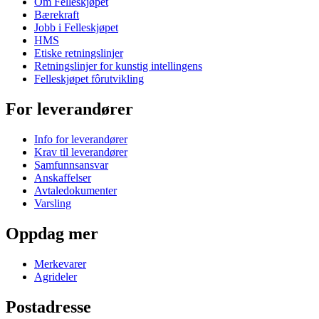
Om Felleskjøpet
Bærekraft
Jobb i Felleskjøpet
HMS
Etiske retningslinjer
Retningslinjer for kunstig intellingens
Felleskjøpet fôrutvikling
For leverandører
Info for leverandører
Krav til leverandører
Samfunnsansvar
Anskaffelser
Avtaledokumenter
Varsling
Oppdag mer
Merkevarer
Agrideler
Postadresse