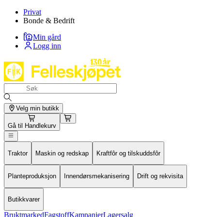
Privat
Bonde & Bedrift
Min gård
Logg inn
Velg min butikk
Gå til
Handlekurv
Traktor
Maskin og redskap
Kraftfôr og tilskuddsfôr
Planteproduksjon
Innendørsmekanisering
Drift og rekvisita
Butikkvarer
Bruktmarked
Fagstoff
Kampanjer
Lagersalg