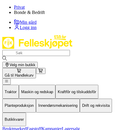
Privat
Bonde & Bedrift
Min gård
Logg inn
Velg min butikk
Gå til
Handlekurv
Traktor
Maskin og redskap
Kraftfôr og tilskuddsfôr
Planteproduksjon
Innendørsmekanisering
Drift og rekvisita
Butikkvarer
Bruktmarked
Fagstoff
Kampanjer
Lagersalg