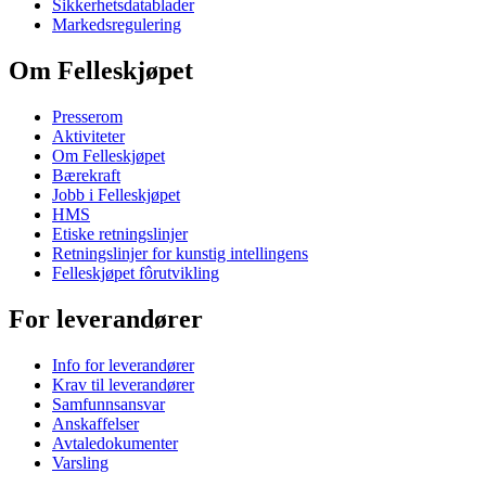
Sikkerhetsdatablader
Markedsregulering
Om Felleskjøpet
Presserom
Aktiviteter
Om Felleskjøpet
Bærekraft
Jobb i Felleskjøpet
HMS
Etiske retningslinjer
Retningslinjer for kunstig intellingens
Felleskjøpet fôrutvikling
For leverandører
Info for leverandører
Krav til leverandører
Samfunnsansvar
Anskaffelser
Avtaledokumenter
Varsling