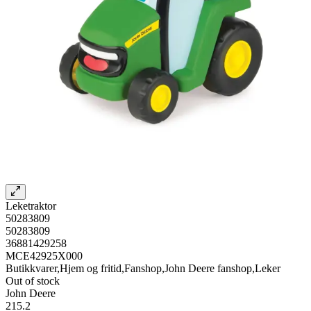
Leketraktor
50283809
50283809
36881429258
MCE42925X000
Butikkvarer,Hjem og fritid,Fanshop,John Deere fanshop,Leker
Out of stock
John Deere
215.2