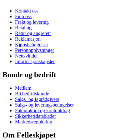
Kontakt oss
Finn oss
Frakt og levering
Betaling
Retur og angrerett
Reklamasjon
Kjøpsbetingelser
Personopplysninger
Nettsvindel
Informasjonskapsler
Bonde og bedrift
Medlem
Bli bedriftskunde
Salgs- og fagrådgivere
Salgs- og leveringsbetingelser
Fakturakopi og kontoutdrag
Sikkerhetsdatablader
Markedsregulering
Om Felleskjøpet