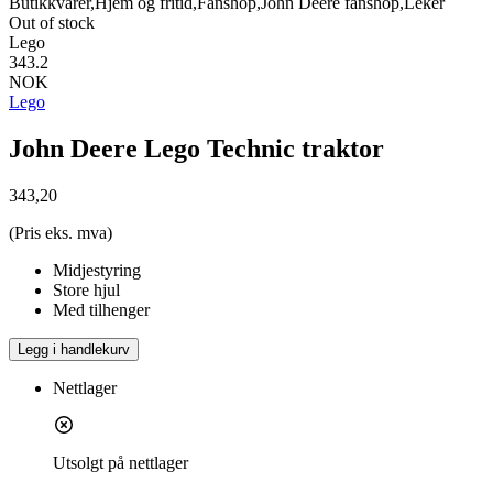
Butikkvarer,Hjem og fritid,Fanshop,John Deere fanshop,Leker
Out of stock
Lego
343.2
NOK
Lego
John Deere Lego Technic traktor
343,20
(Pris eks. mva)
Midjestyring
Store hjul
Med tilhenger
Legg i handlekurv
Nettlager
Utsolgt på nettlager