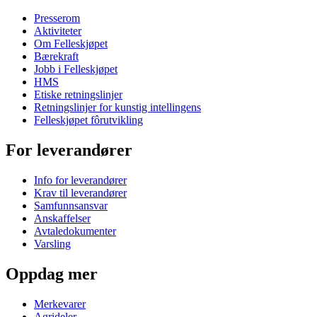
Presserom
Aktiviteter
Om Felleskjøpet
Bærekraft
Jobb i Felleskjøpet
HMS
Etiske retningslinjer
Retningslinjer for kunstig intellingens
Felleskjøpet fôrutvikling
For leverandører
Info for leverandører
Krav til leverandører
Samfunnsansvar
Anskaffelser
Avtaledokumenter
Varsling
Oppdag mer
Merkevarer
Agrideler