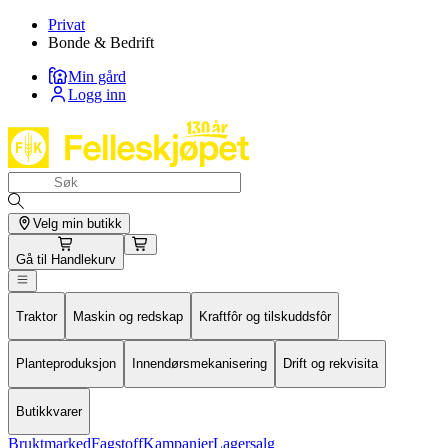
Privat
Bonde & Bedrift
Min gård
Logg inn
Velg min butikk
Gå til
Handlekurv
Traktor
Maskin og redskap
Kraftfôr og tilskuddsfôr
Planteproduksjon
Innendørsmekanisering
Drift og rekvisita
Butikkvarer
Bruktmarked
Fagstoff
Kampanjer
Lagersalg