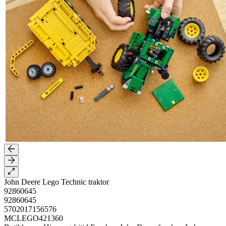
John Deere Lego Technic traktor
92860645
92860645
5702017156576
MCLEGO421360