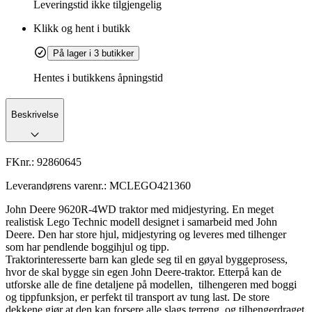
Leveringstid
ikke tilgjengelig
Klikk og hent i butikk
På lager i 3 butikker
Hentes i butikkens åpningstid
Beskrivelse
FKnr.:
92860645
Leverandørens varenr.:
MCLEGO421360
John Deere 9620R-4WD traktor med midjestyring. En meget
realistisk Lego Technic modell designet i samarbeid med John
Deere. Den har store hjul, midjestyring og leveres med tilhenger
som har pendlende boggihjul og tipp.
Traktorinteresserte barn kan glede seg til en gøyal byggeprosess,
hvor de skal bygge sin egen John Deere-traktor. Etterpå kan de
utforske alle de fine detaljene på modellen, tilhengeren med boggi
og tippfunksjon, er perfekt til transport av tung last. De store
dekkene gjør at den kan forsere alle slags terreng, og tilhengerdraget