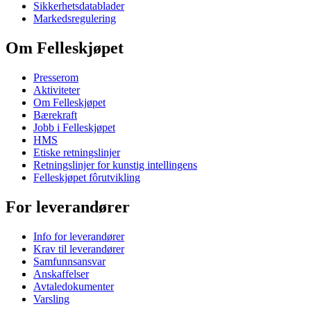
Sikkerhetsdatablader
Markedsregulering
Om Felleskjøpet
Presserom
Aktiviteter
Om Felleskjøpet
Bærekraft
Jobb i Felleskjøpet
HMS
Etiske retningslinjer
Retningslinjer for kunstig intellingens
Felleskjøpet fôrutvikling
For leverandører
Info for leverandører
Krav til leverandører
Samfunnsansvar
Anskaffelser
Avtaledokumenter
Varsling