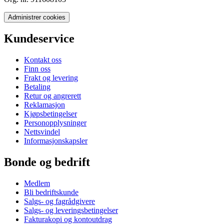
Administrer cookies
Kundeservice
Kontakt oss
Finn oss
Frakt og levering
Betaling
Retur og angrerett
Reklamasjon
Kjøpsbetingelser
Personopplysninger
Nettsvindel
Informasjonskapsler
Bonde og bedrift
Medlem
Bli bedriftskunde
Salgs- og fagrådgivere
Salgs- og leveringsbetingelser
Fakturakopi og kontoutdrag