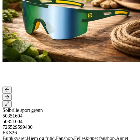
Solbrille sport grønn
50351604
50351604
726529599480
FKS26
Butikkvarer,Hjem og fritid,Fanshop,Felleskjøpet fanshop,Annet