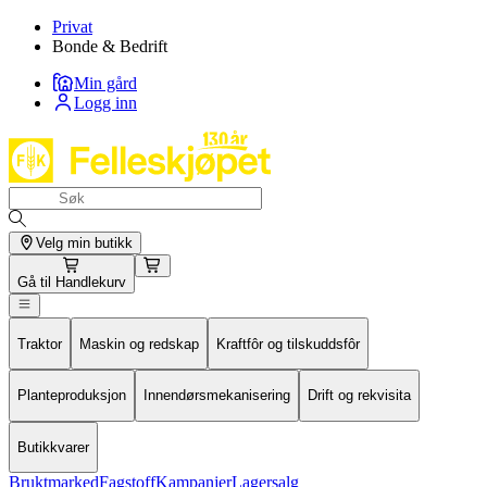
Privat
Bonde & Bedrift
Min gård
Logg inn
Velg min butikk
Gå til
Handlekurv
Traktor
Maskin og redskap
Kraftfôr og tilskuddsfôr
Planteproduksjon
Innendørsmekanisering
Drift og rekvisita
Butikkvarer
Bruktmarked
Fagstoff
Kampanjer
Lagersalg