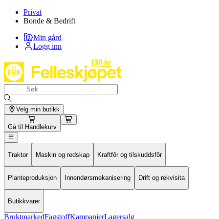
Privat
Bonde & Bedrift
Min gård
Logg inn
Velg min butikk
Gå til
Handlekurv
Traktor
Maskin og redskap
Kraftfôr og tilskuddsfôr
Planteproduksjon
Innendørsmekanisering
Drift og rekvisita
Butikkvarer
Bruktmarked
Fagstoff
Kampanjer
Lagersalg