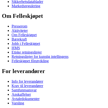
Sikkerhetsdatablader
Markedsregulering
Om Felleskjøpet
Presserom
Aktiviteter
Om Felleskjøpet
Bærekraft
Jobb i Felleskjøpet
HMS
Etiske retningslinjer
Retningslinjer for kunstig intellingens
Felleskjøpet fôrutvikling
For leverandører
Info for leverandører
Krav til leverandører
Samfunnsansvar
Anskaffelser
Avtaledokumenter
Varsling