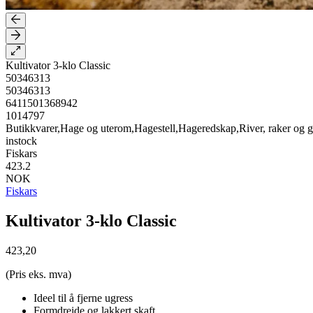
Kultivator 3-klo Classic
50346313
50346313
6411501368942
1014797
Butikkvarer,Hage og uterom,Hagestell,Hageredskap,River, raker og g
instock
Fiskars
423.2
NOK
Fiskars
Kultivator 3-klo Classic
423,20
(Pris eks. mva)
Ideel til å fjerne ugress
Formdreide og lakkert skaft