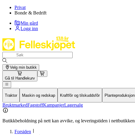
Privat
Bonde & Bedrift
Min gård
Logg inn
Velg min butikk
Gå til
Handlekurv
Traktor
Maskin og redskap
Kraftfôr og tilskuddsfôr
Planteproduksjon
Bruktmarked
Fagstoff
Kampanjer
Lagersalg
Butikkbeholdning på nett kan avvike, og leveringstiden i nettbutikken 
Forsiden