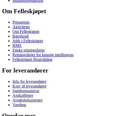
Markedsregulering
Om Felleskjøpet
Presserom
Aktiviteter
Om Felleskjøpet
Bærekraft
Jobb i Felleskjøpet
HMS
Etiske retningslinjer
Retningslinjer for kunstig intellingens
Felleskjøpet fôrutvikling
For leverandører
Info for leverandører
Krav til leverandører
Samfunnsansvar
Anskaffelser
Avtaledokumenter
Varsling
Oppdag mer