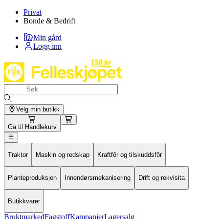
Privat
Bonde & Bedrift
Min gård
Logg inn
Velg min butikk
Gå til
Handlekurv
Traktor
Maskin og redskap
Kraftfôr og tilskuddsfôr
Planteproduksjon
Innendørsmekanisering
Drift og rekvisita
Butikkvarer
Bruktmarked
Fagstoff
Kampanjer
Lagersalg