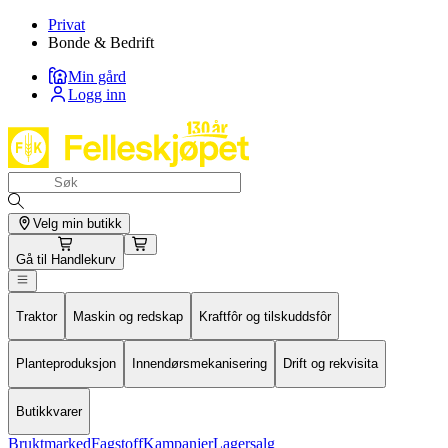
Privat
Bonde & Bedrift
Min gård
Logg inn
Velg min butikk
Gå til
Handlekurv
Traktor
Maskin og redskap
Kraftfôr og tilskuddsfôr
Planteproduksjon
Innendørsmekanisering
Drift og rekvisita
Butikkvarer
Bruktmarked
Fagstoff
Kampanjer
Lagersalg