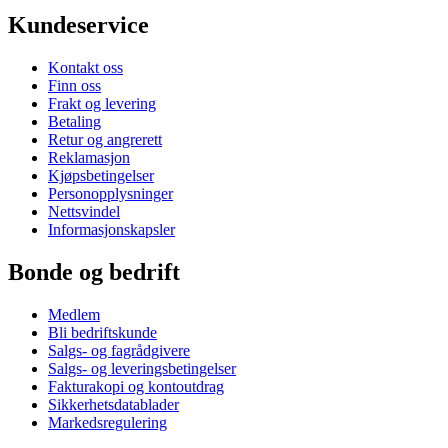
Kundeservice
Kontakt oss
Finn oss
Frakt og levering
Betaling
Retur og angrerett
Reklamasjon
Kjøpsbetingelser
Personopplysninger
Nettsvindel
Informasjonskapsler
Bonde og bedrift
Medlem
Bli bedriftskunde
Salgs- og fagrådgivere
Salgs- og leveringsbetingelser
Fakturakopi og kontoutdrag
Sikkerhetsdatablader
Markedsregulering