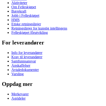
Aktiviteter
Om Felleskjøpet
Bærekraft
Jobb i Felleskjøpet
HMS
Etiske retningslinjer
Retningslinjer for kunstig intellingens
Felleskjøpet fôrutvikling
For leverandører
Info for leverandører
Krav til leverandører
Samfunnsansvar
Anskaffelser
Avtaledokumenter
Varsling
Oppdag mer
Merkevarer
Agrideler