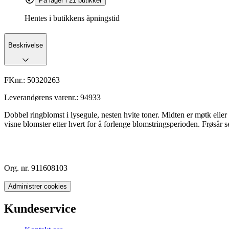
På lager i 21 butikker
Hentes i butikkens åpningstid
Beskrivelse
FKnr.:
50320263
Leverandørens varenr.:
94933
Dobbel ringblomst i lysegule, nesten hvite toner. Midten er møtk eller 
visne blomster etter hvert for å forlenge blomstringsperioden. Frøså
Org. nr. 911608103
Administrer cookies
Kundeservice