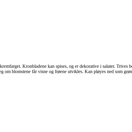
kremfarget. Kronbladene kan spises, og er dekorative i salater. Trives b
r seg om blomstene får visne og frøene utvikles. Kan pløyes ned som grø