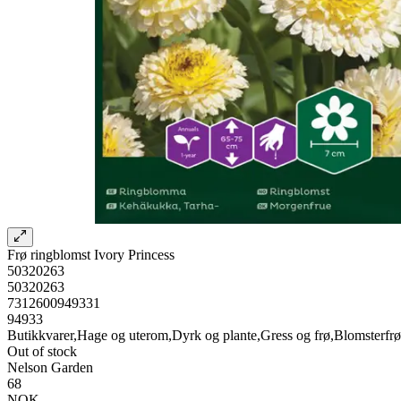
Frø ringblomst Ivory Princess
50320263
50320263
7312600949331
94933
Butikkvarer,Hage og uterom,Dyrk og plante,Gress og frø,Blomsterfrø
Out of stock
Nelson Garden
68
NOK