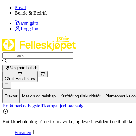
Privat
Bonde & Bedrift
Min gård
Logg inn
Velg min butikk
Gå til
Handlekurv
Traktor
Maskin og redskap
Kraftfôr og tilskuddsfôr
Planteproduksjon
Bruktmarked
Fagstoff
Kampanjer
Lagersalg
Butikkbeholdning på nett kan avvike, og leveringstiden i nettbutikken 
Forsiden