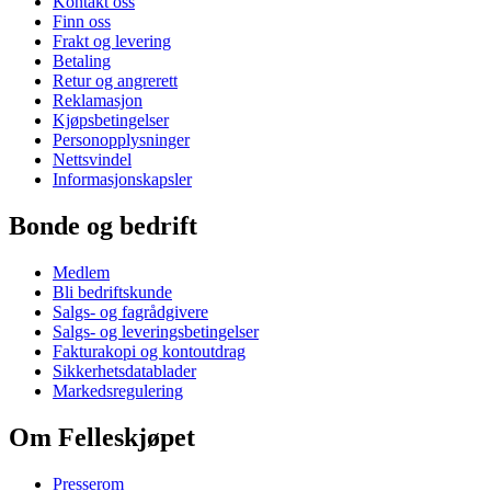
Kontakt oss
Finn oss
Frakt og levering
Betaling
Retur og angrerett
Reklamasjon
Kjøpsbetingelser
Personopplysninger
Nettsvindel
Informasjonskapsler
Bonde og bedrift
Medlem
Bli bedriftskunde
Salgs- og fagrådgivere
Salgs- og leveringsbetingelser
Fakturakopi og kontoutdrag
Sikkerhetsdatablader
Markedsregulering
Om Felleskjøpet
Presserom