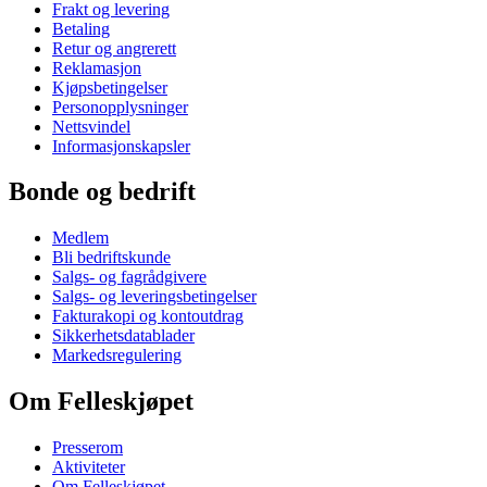
Frakt og levering
Betaling
Retur og angrerett
Reklamasjon
Kjøpsbetingelser
Personopplysninger
Nettsvindel
Informasjonskapsler
Bonde og bedrift
Medlem
Bli bedriftskunde
Salgs- og fagrådgivere
Salgs- og leveringsbetingelser
Fakturakopi og kontoutdrag
Sikkerhetsdatablader
Markedsregulering
Om Felleskjøpet
Presserom
Aktiviteter
Om Felleskjøpet