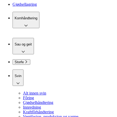
Gjødsellagring
Kornhåndtering
Sau og geit
Storfe
Svin
Alt innen svin
Fôring
Gjødselhåndtering
Innredning
Kraftfôrhåndtering
Ventilasjon, produksjon og varme