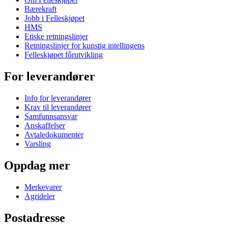
Bærekraft
Jobb i Felleskjøpet
HMS
Etiske retningslinjer
Retningslinjer for kunstig intellingens
Felleskjøpet fôrutvikling
For leverandører
Info for leverandører
Krav til leverandører
Samfunnsansvar
Anskaffelser
Avtaledokumenter
Varsling
Oppdag mer
Merkevarer
Agrideler
Postadresse