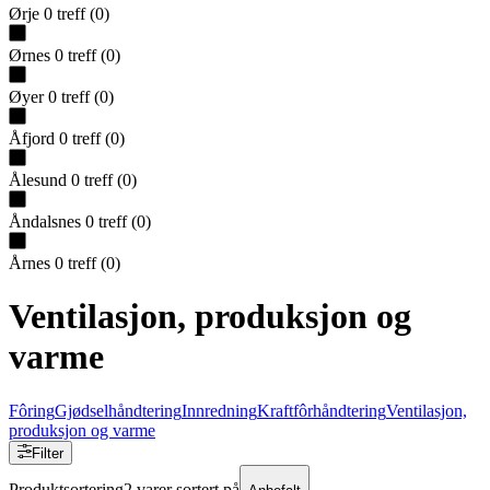
Ørje
0
treff
(
0
)
Ørnes
0
treff
(
0
)
Øyer
0
treff
(
0
)
Åfjord
0
treff
(
0
)
Ålesund
0
treff
(
0
)
Åndalsnes
0
treff
(
0
)
Årnes
0
treff
(
0
)
Ventilasjon, produksjon og
varme
Fôring
Gjødselhåndtering
Innredning
Kraftfôrhåndtering
Ventilasjon,
produksjon og varme
Filter
Produktsortering
2 varer sortert på