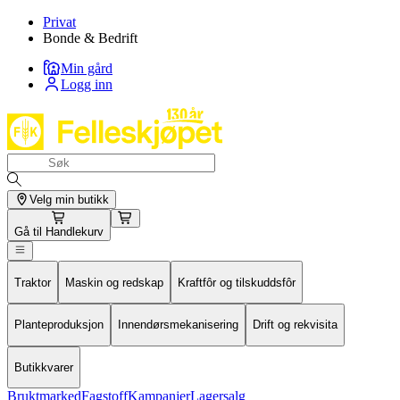
Privat
Bonde & Bedrift
Min gård
Logg inn
Velg min butikk
Gå til
Handlekurv
Traktor
Maskin og redskap
Kraftfôr og tilskuddsfôr
Planteproduksjon
Innendørsmekanisering
Drift og rekvisita
Butikkvarer
Bruktmarked
Fagstoff
Kampanjer
Lagersalg