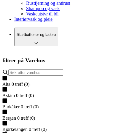
Rustfjerning og antirust
Shampoo og vask
Vaskeutstyr til bil
Interiørvask og pleie
Startbatterier og ladere
filtrer på
Varehus
Alta
0
treff
(
0
)
Askim
0
treff
(
0
)
Barkåker
0
treff
(
0
)
Bergen
0
treff
(
0
)
Bjørkelangen
0
treff
(
0
)