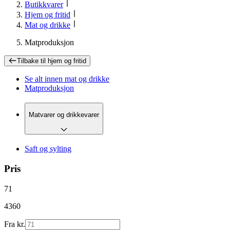
Butikkvarer
Hjem og fritid
Mat og drikke
Matproduksjon
Tilbake til
hjem og fritid
Se alt innen
mat og drikke
Matproduksjon
Matvarer og drikkevarer
Saft og sylting
Pris
71
4360
Fra kr.