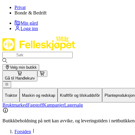
Privat
Bonde & Bedrift
Min gård
Logg inn
Velg min butikk
Gå til
Handlekurv
Traktor
Maskin og redskap
Kraftfôr og tilskuddsfôr
Planteproduksjon
Bruktmarked
Fagstoff
Kampanjer
Lagersalg
Butikkbeholdning på nett kan avvike, og leveringstiden i nettbutikken 
Forsiden